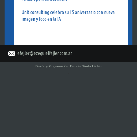
Unit consulting celebra su 15 aniversario con nueva
imagen y foco en la IA
efejler@ezequielfejler.com.ar
Diseño y Programación:
Estudio Gisella Lifchitz
.